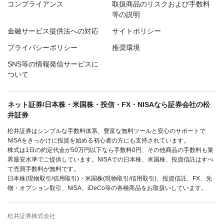
コンプライアンス
取扱商品のリスクおよび手数料
等の説明
金融サービス提供法への対応
サイトポリシー
プライバシーポリシー
推奨環境
SNS等の情報発信サービスに
ついて
ネット証券/日本株・米国株・投信・FX・NISAなら証券会社の松
井証券
松井証券はシンプルな手数料体系、豊富な無料ツールと安心のサポートで
NISAをきっかけに投資を始める初心者の方にも支持されています。
株式は1日の約定代金が50万円以下なら手数料0円、その他商品の手数料も業
界最安水準でご提供しています。NISAでの日本株、米国株、投資信託はすべ
て売買手数料が無料です。
日本株(現物取引/信用取引)・米国株(現物取引/信用取引)、投資信託、FX、先
物・オプション取引、NISA、iDeCo等の各種商品をお取扱いしています。
松井証券株式会社