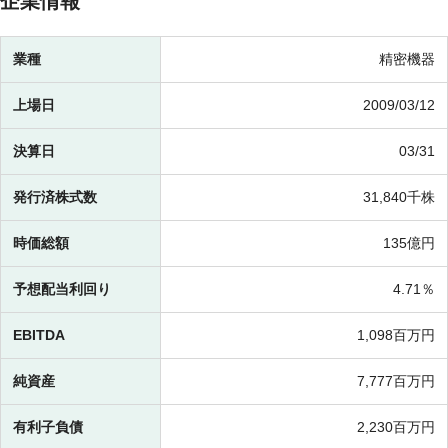
企業情報
業種
精密機器
上場日
2009/03/12
決算日
03/31
発行済株式数
31,840千株
時価総額
135億円
予想配当利回り
4.71％
EBITDA
1,098百万円
純資産
7,777百万円
有利子負債
2,230百万円