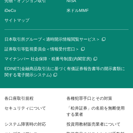
先物・オプション取引
NISA
iDeCo
米ドルMMF
サイトマップ
日本取引所グループ＜適時開示情報閲覧サービス＞
証券取引等監視委員会＜情報受付窓口＞
マイナンバー 社会保障・税番号制度(内閣官房)
EDINET(金融商品取引法に基づく有価証券報告書等の開示書類に
関する電子開示システム)
各口座取引規程
各種犯罪手口とその対策
セキュリティについて
「松井証券」の名前を無断使用
する業者
システム障害時の対応
投資用教材販売業者について