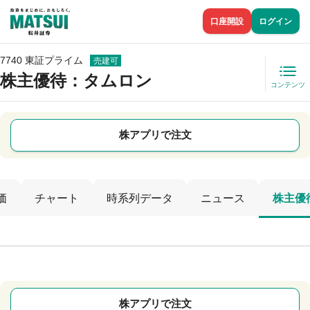
口座開設
ログイン
7740 東証プライム
売建可
株主優待
：タムロン
コンテンツ
株アプリで注文
価
チャート
時系列データ
ニュース
株主優
株アプリで注文