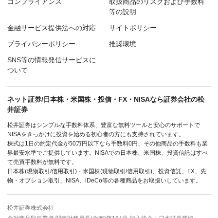
コンプライアンス
取扱商品のリスクおよび手数料
等の説明
金融サービス提供法への対応
サイトポリシー
プライバシーポリシー
推奨環境
SNS等の情報発信サービスに
ついて
ネット証券/日本株・米国株・投信・FX・NISAなら証券会社の松
井証券
松井証券はシンプルな手数料体系、豊富な無料ツールと安心のサポートで
NISAをきっかけに投資を始める初心者の方にも支持されています。
株式は1日の約定代金が50万円以下なら手数料0円、その他商品の手数料も業
界最安水準でご提供しています。NISAでの日本株、米国株、投資信託はすべ
て売買手数料が無料です。
日本株(現物取引/信用取引)・米国株(現物取引/信用取引)、投資信託、FX、先
物・オプション取引、NISA、iDeCo等の各種商品をお取扱いしています。
松井証券株式会社