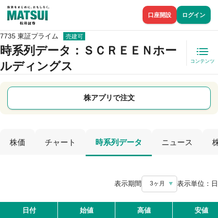
口座開設
ログイン
7735 東証プライム
売建可
時系列データ
：ＳＣＲＥＥＮホー
コンテンツ
ルディングス
株アプリで注文
株価
チャート
時系列データ
ニュース
表示期間
表示単位：
日
3ヶ月
日付
始値
高値
安値