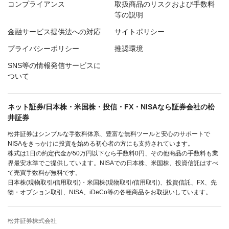
コンプライアンス
取扱商品のリスクおよび手数料
等の説明
金融サービス提供法への対応
サイトポリシー
プライバシーポリシー
推奨環境
SNS等の情報発信サービスに
ついて
ネット証券/日本株・米国株・投信・FX・NISAなら証券会社の松
井証券
松井証券はシンプルな手数料体系、豊富な無料ツールと安心のサポートで
NISAをきっかけに投資を始める初心者の方にも支持されています。
株式は1日の約定代金が50万円以下なら手数料0円、その他商品の手数料も業
界最安水準でご提供しています。NISAでの日本株、米国株、投資信託はすべ
て売買手数料が無料です。
日本株(現物取引/信用取引)・米国株(現物取引/信用取引)、投資信託、FX、先
物・オプション取引、NISA、iDeCo等の各種商品をお取扱いしています。
松井証券株式会社