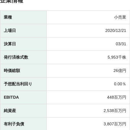
企業情報
業種
小売業
上場日
2020/12/21
決算日
03/31
発行済株式数
5,953千株
時価総額
26億円
予想配当利回り
0.00％
EBITDA
448百万円
純資産
2,538百万円
有利子負債
3,807百万円