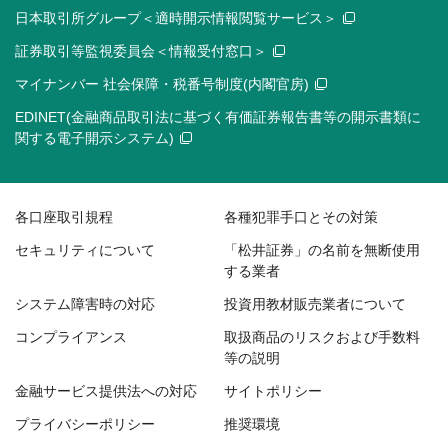
日本取引所グループ＜適時開示情報閲覧サービス＞
証券取引等監視委員会＜情報受付窓口＞
マイナンバー 社会保障・税番号制度(内閣官房)
EDINET(金融商品取引法に基づく有価証券報告書等の開示書類に
関する電子開示システム)
各口座取引規程
各種犯罪手口とその対策
セキュリティについて
「松井証券」の名前を無断使用
する業者
システム障害時の対応
投資用教材販売業者について
コンプライアンス
取扱商品のリスクおよび手数料
等の説明
金融サービス提供法への対応
サイトポリシー
プライバシーポリシー
推奨環境