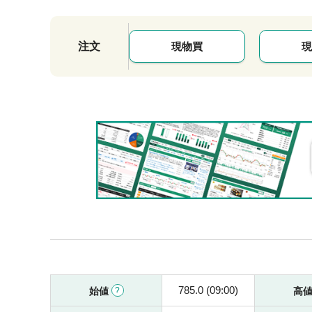
注文
現物買
現
785.0 (09:00)
始値
高