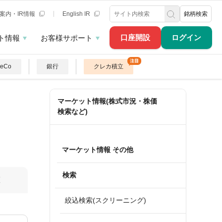
案内・IR情報
English IR
銘柄検索
口座開設
ログイン
ト情報
お客様サポート
DeCo
銀行
クレカ積立
マーケット情報(株式市況・株価
検索など)
マーケット情報 その他
検索
算
絞込検索(スクリーニング)