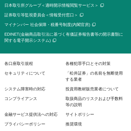
日本取引所グループ＜適時開示情報閲覧サービス＞
証券取引等監視委員会＜情報受付窓口＞
マイナンバー 社会保障・税番号制度(内閣官房)
EDINET(金融商品取引法に基づく有価証券報告書等の開示書類に
関する電子開示システム)
各口座取引規程
各種犯罪手口とその対策
セキュリティについて
「松井証券」の名前を無断使用
する業者
システム障害時の対応
投資用教材販売業者について
コンプライアンス
取扱商品のリスクおよび手数料
等の説明
金融サービス提供法への対応
サイトポリシー
プライバシーポリシー
推奨環境