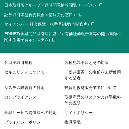
日本取引所グループ＜適時開示情報閲覧サービス＞
証券取引等監視委員会＜情報受付窓口＞
マイナンバー 社会保障・税番号制度(内閣官房)
EDINET(金融商品取引法に基づく有価証券報告書等の開示書類に
関する電子開示システム)
各口座取引規程
各種犯罪手口とその対策
セキュリティについて
「松井証券」の名前を無断使用
する業者
システム障害時の対応
投資用教材販売業者について
コンプライアンス
取扱商品のリスクおよび手数料
等の説明
金融サービス提供法への対応
サイトポリシー
プライバシーポリシー
推奨環境