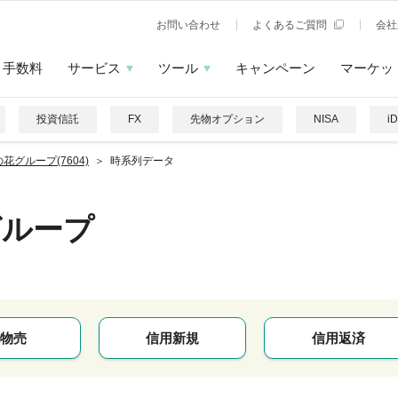
お問い合わせ
よくあるご質問
会社
手数料
サービス
ツール
キャンペーン
マーケッ
投資信託
FX
先物オプション
NISA
i
花グループ(7604)
時系列データ
グループ
物売
信用新規
信用返済