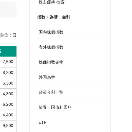
株主優待 検索
算
指数・為替・金利
国内株価指数
単位：
日
海外株価指数
高
7,500
株価指数先物
8,200
外国為替
5,300
政策金利一覧
4,300
6,200
債券・国債利回り
4,400
ETF
9,800