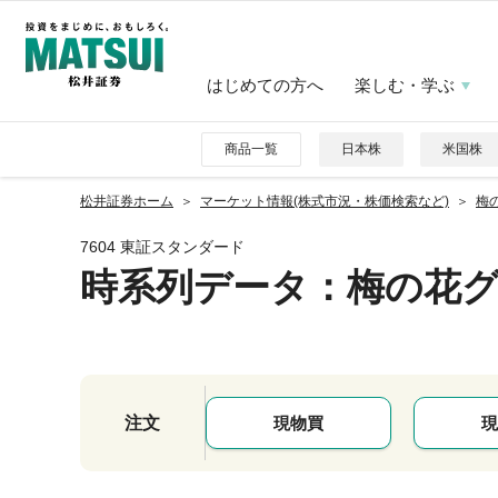
はじめての方へ
楽しむ・学ぶ
商品一覧
日本株
米国株
松井証券ホーム
マーケット情報(株式市況・株価検索など)
梅の
7604 東証スタンダード
時系列データ
：梅の花
注文
現物買
現