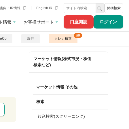
案内・IR情報
English IR
銘柄検索
口座開設
ログイン
ト情報
お客様サポート
DeCo
銀行
クレカ積立
マーケット情報(株式市況・株価
検索など)
マーケット情報 その他
検索
絞込検索(スクリーニング)