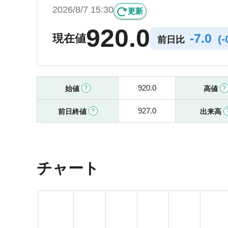
2026/8/7 15:30
更新
920.0
-
7.0
現在値
(
-
前日比
920.0
始値
高値
927.0
前日終値
出来高
チャート