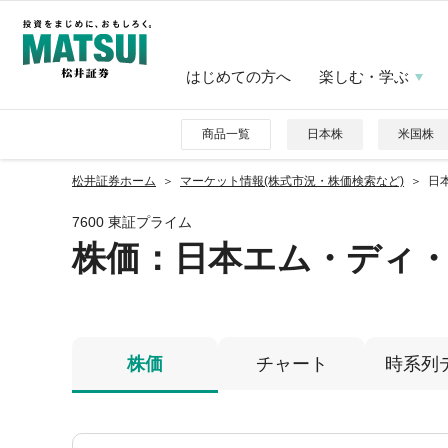
はじめての方へ
楽しむ・学ぶ
商品一覧
日本株
米国株
松井証券ホーム
マーケット情報(株式市況・株価検索など)
日本
7600 東証プライム
株価
：日本エム・ディ
株価
チャート
時系列