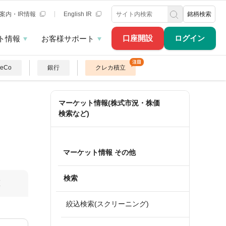
案内・IR情報
English IR
銘柄検索
口座開設
ログイン
ト情報
お客様サポート
DeCo
銀行
クレカ積立
マーケット情報(株式市況・株価
検索など)
マーケット情報 その他
検索
算
絞込検索(スクリーニング)