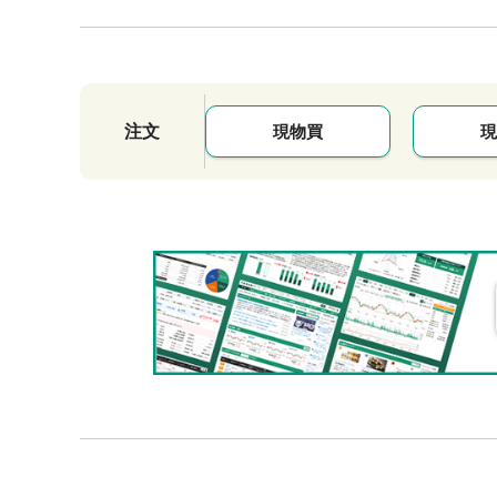
注文
現物買
現