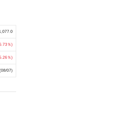
1,077.0
6.73％)
5.26％)
(08/07)