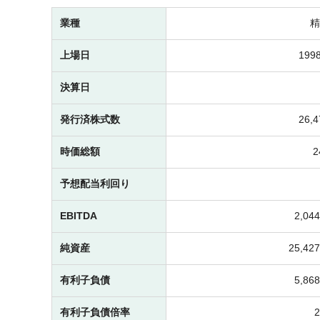
業種
精
上場日
1998
決算日
発行済株式数
26,
時価総額
予想配当利回り
EBITDA
2,0
純資産
25,4
有利子負債
5,8
有利子負債倍率