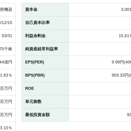
密機器
資本金
3,0
/12/15
自己資本比率
03/31
利益余剰金
15,6
475千株
純資産経常利益率
244億円
EPS(PER)
9.99円(
40
1.83％
BPS(PBR)
959.33円(
44百万円
ROE
27百万円
単元株数
68百万円
最低投資金額
9
23.10％