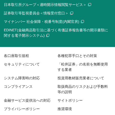
日本取引所グループ＜適時開示情報閲覧サービス＞
証券取引等監視委員会＜情報受付窓口＞
マイナンバー 社会保障・税番号制度(内閣官房)
EDINET(金融商品取引法に基づく有価証券報告書等の開示書類に
関する電子開示システム)
各口座取引規程
各種犯罪手口とその対策
セキュリティについて
「松井証券」の名前を無断使用
する業者
システム障害時の対応
投資用教材販売業者について
コンプライアンス
取扱商品のリスクおよび手数料
等の説明
金融サービス提供法への対応
サイトポリシー
プライバシーポリシー
推奨環境