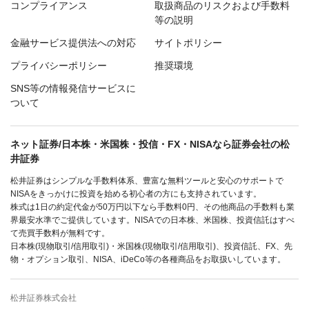
コンプライアンス
取扱商品のリスクおよび手数料
等の説明
金融サービス提供法への対応
サイトポリシー
プライバシーポリシー
推奨環境
SNS等の情報発信サービスに
ついて
ネット証券/日本株・米国株・投信・FX・NISAなら証券会社の松
井証券
松井証券はシンプルな手数料体系、豊富な無料ツールと安心のサポートで
NISAをきっかけに投資を始める初心者の方にも支持されています。
株式は1日の約定代金が50万円以下なら手数料0円、その他商品の手数料も業
界最安水準でご提供しています。NISAでの日本株、米国株、投資信託はすべ
て売買手数料が無料です。
日本株(現物取引/信用取引)・米国株(現物取引/信用取引)、投資信託、FX、先
物・オプション取引、NISA、iDeCo等の各種商品をお取扱いしています。
松井証券株式会社