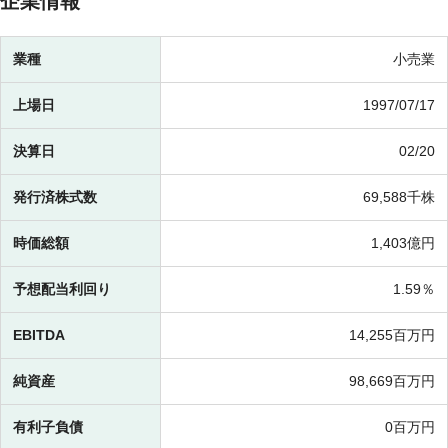
企業情報
業種
小売業
上場日
1997/07/17
決算日
02/20
発行済株式数
69,588千株
時価総額
1,403億円
予想配当利回り
1.59％
EBITDA
14,255百万円
純資産
98,669百万円
有利子負債
0百万円