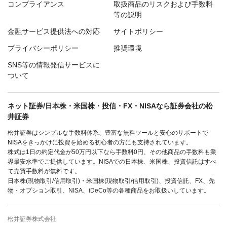
コンプライアンス
取扱商品のリスクおよび手数料
等の説明
金融サービス提供法への対応
サイトポリシー
プライバシーポリシー
推奨環境
SNS等の情報発信サービスに
ついて
ネット証券/日本株・米国株・投信・FX・NISAなら証券会社の松
井証券
松井証券はシンプルな手数料体系、豊富な無料ツールと安心のサポートで
NISAをきっかけに投資を始める初心者の方にも支持されています。
株式は1日の約定代金が50万円以下なら手数料0円、その他商品の手数料も業
界最安水準でご提供しています。NISAでの日本株、米国株、投資信託はすべ
て売買手数料が無料です。
日本株(現物取引/信用取引)・米国株(現物取引/信用取引)、投資信託、FX、先
物・オプション取引、NISA、iDeCo等の各種商品をお取扱いしています。
松井証券株式会社