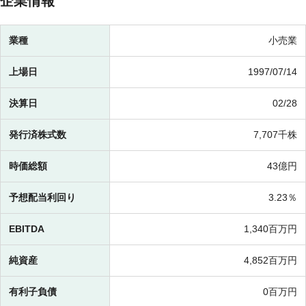
企業情報
業種
小売業
上場日
1997/07/14
決算日
02/28
発行済株式数
7,707千株
時価総額
43億円
予想配当利回り
3.23％
EBITDA
1,340百万円
純資産
4,852百万円
有利子負債
0百万円