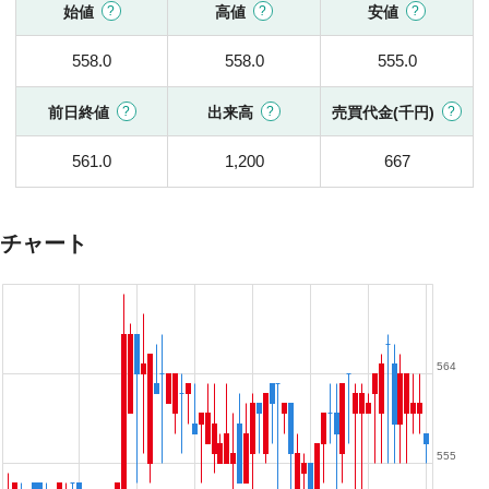
始値
高値
安値
558.0
558.0
555.0
前日終値
出来高
売買代金(千円)
561.0
1,200
667
チャート
564
555