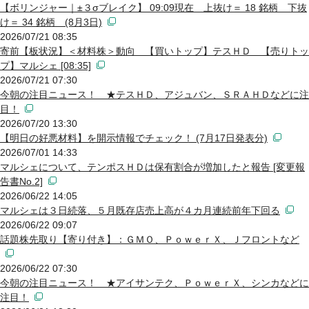
【ボリンジャー｜±３σブレイク】 09:09現在 上抜け＝ 18 銘柄 下抜
け＝ 34 銘柄 (8月3日)
2026/07/21 08:35
寄前【板状況】＜材料株＞動向 【買いトップ】テスＨＤ 【売りトッ
プ】マルシェ [08:35]
2026/07/21 07:30
今朝の注目ニュース！ ★テスＨＤ、アジュバン、ＳＲＡＨＤなどに注
目！
2026/07/20 13:30
【明日の好悪材料】を開示情報でチェック！ (7月17日発表分)
2026/07/01 14:33
マルシェについて、テンポスＨＤは保有割合が増加したと報告 [変更報
告書No.2]
2026/06/22 14:05
マルシェは３日続落、５月既存店売上高が４カ月連続前年下回る
2026/06/22 09:07
話題株先取り【寄り付き】：ＧＭＯ、ＰｏｗｅｒＸ、Ｊフロントなど
2026/06/22 07:30
今朝の注目ニュース！ ★アイサンテク、ＰｏｗｅｒＸ、シンカなどに
注目！