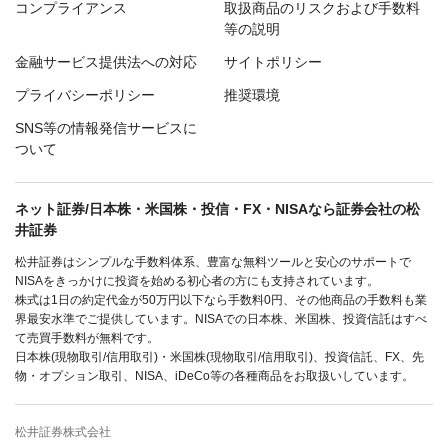
コンプライアンス
取扱商品のリスクおよび手数料
等の説明
金融サービス提供法への対応
サイトポリシー
プライバシーポリシー
推奨環境
SNS等の情報発信サービスに
ついて
ネット証券/日本株・米国株・投信・FX・NISAなら証券会社の松
井証券
松井証券はシンプルな手数料体系、豊富な無料ツールと安心のサポートで
NISAをきっかけに投資を始める初心者の方にも支持されています。
株式は1日の約定代金が50万円以下なら手数料0円、その他商品の手数料も業
界最安水準でご提供しています。NISAでの日本株、米国株、投資信託はすべ
て売買手数料が無料です。
日本株(現物取引/信用取引)・米国株(現物取引/信用取引)、投資信託、FX、先
物・オプション取引、NISA、iDeCo等の各種商品をお取扱いしています。
松井証券株式会社