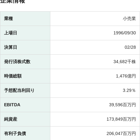
企業情報
業種
小売業
上場日
1996/09/30
決算日
02/28
発行済株式数
34,682千株
時価総額
1,476億円
予想配当利回り
3.29％
EBITDA
39,596百万円
純資産
173,849百万円
有利子負債
206,047百万円