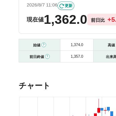
2026/8/7 11:06
更新
1,362.0
+
5
現在値
前日比
1,374.0
始値
高値
1,357.0
前日終値
出来
チャート