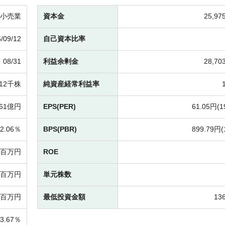
小売業
資本金
25,9
/09/12
自己資本比率
08/31
利益余剰金
28,7
912千株
純資産経常利益率
061億円
EPS(PER)
61.05円(
1
2.06％
BPS(PBR)
899.79円(
12百万円
ROE
47百万円
単元株数
85百万円
最低投資金額
13
13.67％