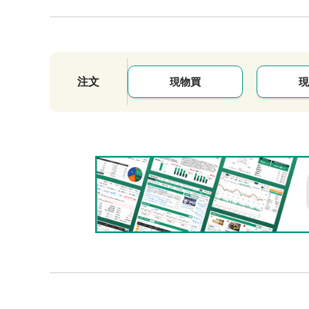
注文
現物買
現