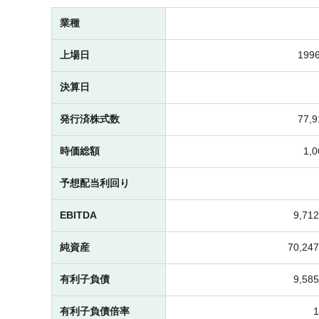
業種
上場日
1996
決算日
発行済株式数
77,
時価総額
1,
予想配当利回り
EBITDA
9,7
純資産
70,2
有利子負債
9,5
有利子負債倍率