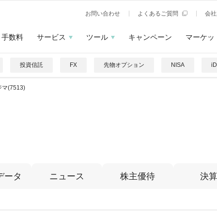
お問い合わせ
よくあるご質問
会社
手数料
サービス
ツール
キャンペーン
マーケッ
投資信託
FX
先物オプション
NISA
i
マ(7513)
データ
ニュース
株主優待
決