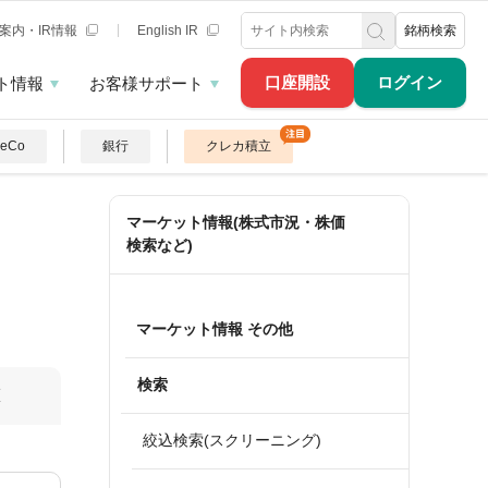
案内・IR情報
English IR
銘柄検索
口座開設
ログイン
ト情報
お客様サポート
DeCo
銀行
クレカ積立
マーケット情報(株式市況・株価
検索など)
マーケット情報 その他
検索
算
絞込検索(スクリーニング)