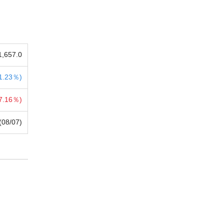
1,657.0
1.23％)
7.16％)
(08/07)