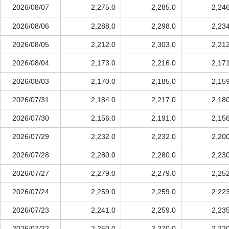
2026/08/07
2,275.0
2,285.0
2,24
2026/08/06
2,288.0
2,298.0
2,23
2026/08/05
2,212.0
2,303.0
2,21
2026/08/04
2,173.0
2,216.0
2,17
2026/08/03
2,170.0
2,185.0
2,15
2026/07/31
2,184.0
2,217.0
2,18
2026/07/30
2,156.0
2,191.0
2,15
2026/07/29
2,232.0
2,232.0
2,20
2026/07/28
2,280.0
2,280.0
2,23
2026/07/27
2,279.0
2,279.0
2,25
2026/07/24
2,259.0
2,259.0
2,22
2026/07/23
2,241.0
2,259.0
2,23
2026/07/22
2,250.0
2,270.0
2,22