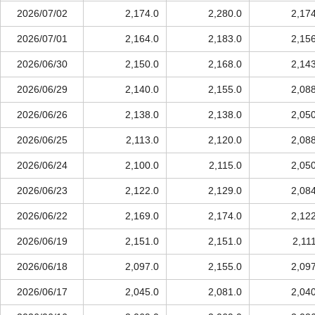
2026/07/02
2,174.0
2,280.0
2,17
2026/07/01
2,164.0
2,183.0
2,15
2026/06/30
2,150.0
2,168.0
2,14
2026/06/29
2,140.0
2,155.0
2,08
2026/06/26
2,138.0
2,138.0
2,05
2026/06/25
2,113.0
2,120.0
2,08
2026/06/24
2,100.0
2,115.0
2,05
2026/06/23
2,122.0
2,129.0
2,08
2026/06/22
2,169.0
2,174.0
2,12
2026/06/19
2,151.0
2,151.0
2,11
2026/06/18
2,097.0
2,155.0
2,09
2026/06/17
2,045.0
2,081.0
2,04