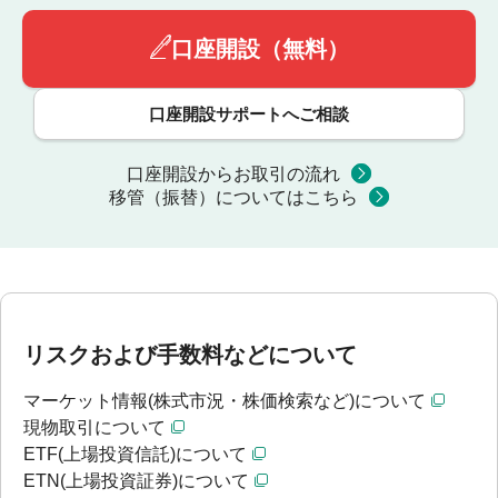
口座開設（無料）
口座開設サポートへご相談
口座開設からお取引の流れ
移管（振替）についてはこちら
リスクおよび手数料などについて
マーケット情報(株式市況・株価検索など)について
現物取引について
ETF(上場投資信託)について
ETN(上場投資証券)について