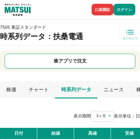
口座開設
ログイン
7505 東証スタンダード
時系列データ
：扶桑電通
コンテンツ
株アプリで注文
株価
チャート
時系列データ
ニュース
表示期間
表示単位：
日
3ヶ月
日付
始値
高値
安値