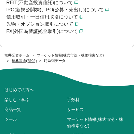
REIT(不動産投資信託)について
IPO(新規公開株)、PO(公募・売出し)について
信用取引・一日信用取引について
先物・オプション取引について
FX(外国為替証拠金取引)について
松井証券ホーム
マーケット情報(株式市況・株価検索など)
扶桑電通(7505)
時系列データ
はじめての方へ
楽しむ・学ぶ
手数料
商品一覧
サービス
ツール
マーケット情報(株式市況・株
価検索など)