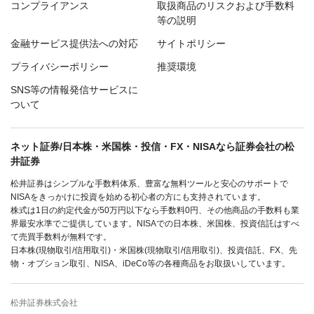
コンプライアンス
取扱商品のリスクおよび手数料
等の説明
金融サービス提供法への対応
サイトポリシー
プライバシーポリシー
推奨環境
SNS等の情報発信サービスに
ついて
ネット証券/日本株・米国株・投信・FX・NISAなら証券会社の松
井証券
松井証券はシンプルな手数料体系、豊富な無料ツールと安心のサポートで
NISAをきっかけに投資を始める初心者の方にも支持されています。
株式は1日の約定代金が50万円以下なら手数料0円、その他商品の手数料も業
界最安水準でご提供しています。NISAでの日本株、米国株、投資信託はすべ
て売買手数料が無料です。
日本株(現物取引/信用取引)・米国株(現物取引/信用取引)、投資信託、FX、先
物・オプション取引、NISA、iDeCo等の各種商品をお取扱いしています。
松井証券株式会社