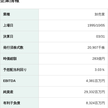
企業情報
業種
卸売業
上場日
1995/10/05
決算日
03/31
発行済株式数
20,907千株
時価総額
283億円
予想配当利回り
3.03％
EBITDA
4,381百万円
純資産
29,332百万円
有利子負債
8,324百万円