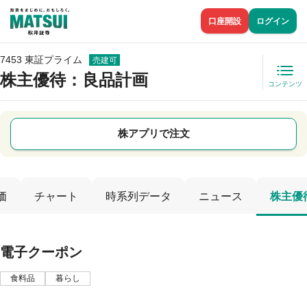
口座開設
ログイン
7453 東証プライム
売建可
株主優待
：良品計画
コンテンツ
株アプリで注文
価
チャート
時系列データ
ニュース
株主優
電子クーポン
食料品
暮らし