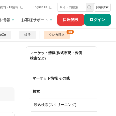
案内・IR情報
English IR
銘柄検索
口座開設
ログイン
ト情報
お客様サポート
DeCo
銀行
クレカ積立
マーケット情報(株式市況・株価
検索など)
マーケット情報 その他
検索
算
絞込検索(スクリーニング)