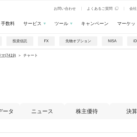
お問い合わせ
よくあるご質問
会社
手数料
サービス
ツール
キャンペーン
マーケッ
投資信託
FX
先物オプション
NISA
i
マ(7419)
チャート
データ
ニュース
株主優待
決