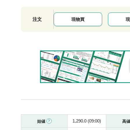
注文
現物買
現
1,290.0 (09:00)
始値
高