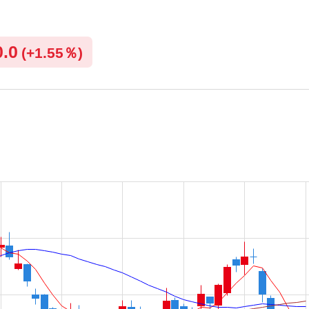
0.0
(
+
1.55％)