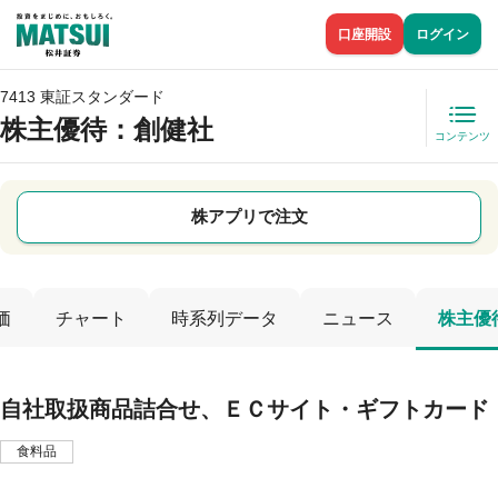
口座開設
ログイン
7413 東証スタンダード
株主優待
：創健社
コンテンツ
株アプリで注文
価
チャート
時系列データ
ニュース
株主優
自社取扱商品詰合せ、ＥＣサイト・ギフトカード
食料品