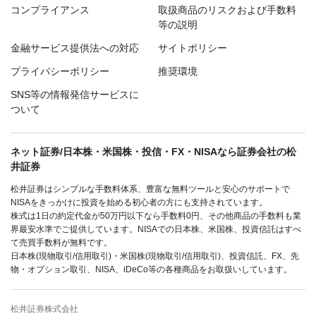
コンプライアンス
取扱商品のリスクおよび手数料
等の説明
金融サービス提供法への対応
サイトポリシー
プライバシーポリシー
推奨環境
SNS等の情報発信サービスに
ついて
ネット証券/日本株・米国株・投信・FX・NISAなら証券会社の松
井証券
松井証券はシンプルな手数料体系、豊富な無料ツールと安心のサポートで
NISAをきっかけに投資を始める初心者の方にも支持されています。
株式は1日の約定代金が50万円以下なら手数料0円、その他商品の手数料も業
界最安水準でご提供しています。NISAでの日本株、米国株、投資信託はすべ
て売買手数料が無料です。
日本株(現物取引/信用取引)・米国株(現物取引/信用取引)、投資信託、FX、先
物・オプション取引、NISA、iDeCo等の各種商品をお取扱いしています。
松井証券株式会社