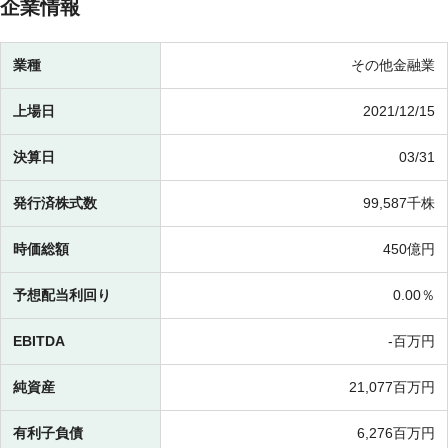
企業情報
業種
その他金融業
上場日
2021/12/15
決算日
03/31
発行済株式数
99,587千株
時価総額
450億円
予想配当利回り
0.00％
EBITDA
-百万円
純資産
21,077百万円
有利子負債
6,276百万円