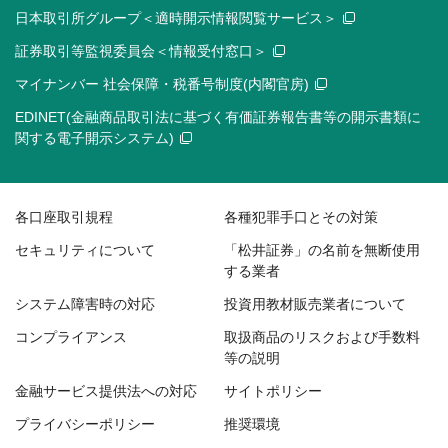
日本取引所グループ＜適時開示情報閲覧サービス＞
証券取引等監視委員会＜情報受付窓口＞
マイナンバー 社会保障・税番号制度(内閣官房)
EDINET(金融商品取引法に基づく有価証券報告書等の開示書類に
関する電子開示システム)
各口座取引規程
各種犯罪手口とその対策
セキュリティについて
「松井証券」の名前を無断使用
する業者
システム障害時の対応
投資用教材販売業者について
コンプライアンス
取扱商品のリスクおよび手数料
等の説明
金融サービス提供法への対応
サイトポリシー
プライバシーポリシー
推奨環境