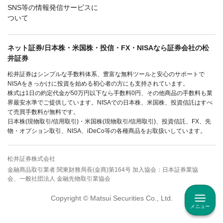
SNS等の情報発信サービスに
ついて
ネット証券/日本株・米国株・投信・FX・NISAなら証券会社の松
井証券
松井証券はシンプルな手数料体系、豊富な無料ツールと安心のサポートで
NISAをきっかけに投資を始める初心者の方にも支持されています。
株式は1日の約定代金が50万円以下なら手数料0円、その他商品の手数料も業
界最安水準でご提供しています。NISAでの日本株、米国株、投資信託はすべ
て売買手数料が無料です。
日本株(現物取引/信用取引)・米国株(現物取引/信用取引)、投資信託、FX、先
物・オプション取引、NISA、iDeCo等の各種商品をお取扱いしています。
松井証券株式会社
金融商品取引業者 関東財務局長(金商)第164号 加入協会：日本証券業協
会、一般社団法人 金融先物取引業協会
Copyright © Matsui Securities Co., Ltd.
メニュー