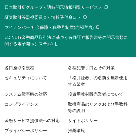
日本取引所グループ＜適時開示情報閲覧サービス＞
証券取引等監視委員会＜情報受付窓口＞
マイナンバー 社会保障・税番号制度(内閣官房)
EDINET(金融商品取引法に基づく有価証券報告書等の開示書類に
関する電子開示システム)
各口座取引規程
各種犯罪手口とその対策
セキュリティについて
「松井証券」の名前を無断使用
する業者
システム障害時の対応
投資用教材販売業者について
コンプライアンス
取扱商品のリスクおよび手数料
等の説明
金融サービス提供法への対応
サイトポリシー
プライバシーポリシー
推奨環境