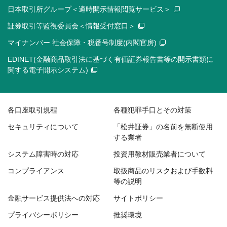
日本取引所グループ＜適時開示情報閲覧サービス＞
証券取引等監視委員会＜情報受付窓口＞
マイナンバー 社会保障・税番号制度(内閣官房)
EDINET(金融商品取引法に基づく有価証券報告書等の開示書類に
関する電子開示システム)
各口座取引規程
各種犯罪手口とその対策
セキュリティについて
「松井証券」の名前を無断使用
する業者
システム障害時の対応
投資用教材販売業者について
コンプライアンス
取扱商品のリスクおよび手数料
等の説明
金融サービス提供法への対応
サイトポリシー
プライバシーポリシー
推奨環境