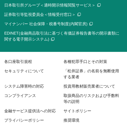
日本取引所グループ＜適時開示情報閲覧サービス＞
証券取引等監視委員会＜情報受付窓口＞
マイナンバー 社会保障・税番号制度(内閣官房)
EDINET(金融商品取引法に基づく有価証券報告書等の開示書類に
関する電子開示システム)
各口座取引規程
各種犯罪手口とその対策
セキュリティについて
「松井証券」の名前を無断使用
する業者
システム障害時の対応
投資用教材販売業者について
コンプライアンス
取扱商品のリスクおよび手数料
等の説明
金融サービス提供法への対応
サイトポリシー
プライバシーポリシー
推奨環境