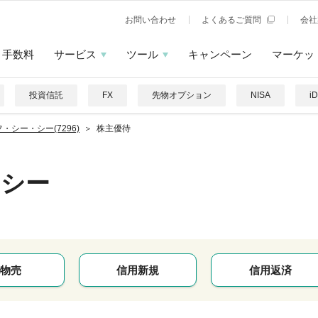
お問い合わせ
よくあるご質問
会社
手数料
サービス
ツール
キャンペーン
マーケッ
投資信託
FX
先物オプション
NISA
i
・シー・シー(7296)
株主優待
・シー
物売
信用新規
信用返済