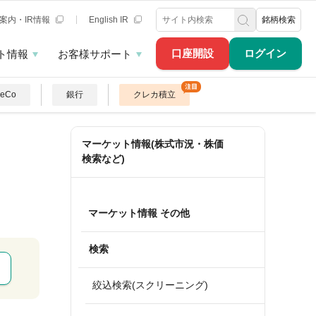
案内・IR情報
English IR
銘柄検索
口座開設
ログイン
ト情報
お客様サポート
DeCo
銀行
クレカ積立
マーケット情報(株式市況・株価
検索など)
マーケット情報 その他
検索
絞込検索(スクリーニング)