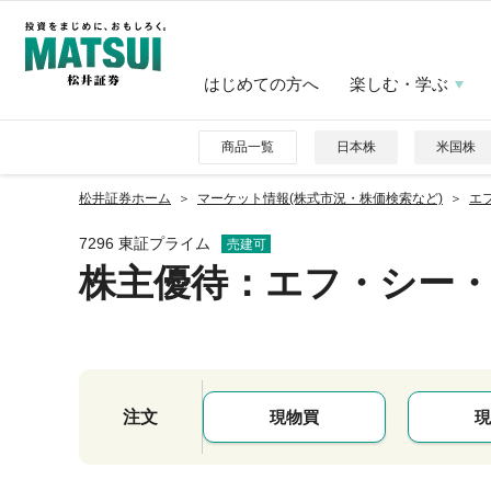
はじめての方へ
楽しむ・学ぶ
商品一覧
日本株
米国株
松井証券ホーム
マーケット情報(株式市況・株価検索など)
エフ
7296 東証プライム
売建可
株主優待
：エフ・シー
注文
現物買
現