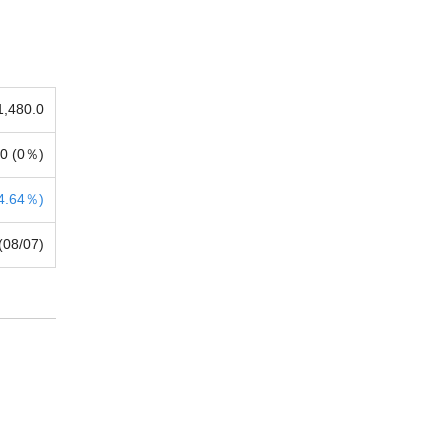
1,480.0
0 (
0％)
4.64％)
(08/07)