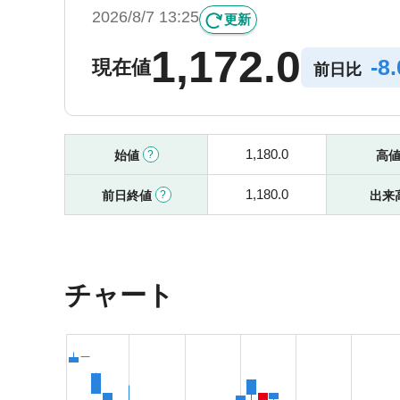
2026/8/7 13:25
更新
1,172.0
-
8
現在値
前日比
1,180.0
始値
高
1,180.0
前日終値
出来
チャート