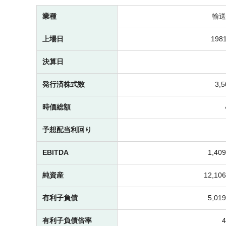
業種
輸送
上場日
1981
決算日
発行済株式数
3,
時価総額
予想配当利回り
EBITDA
1,4
純資産
12,1
有利子負債
5,0
有利子負債倍率