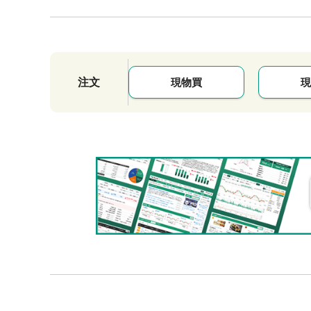
注文
現物買
現