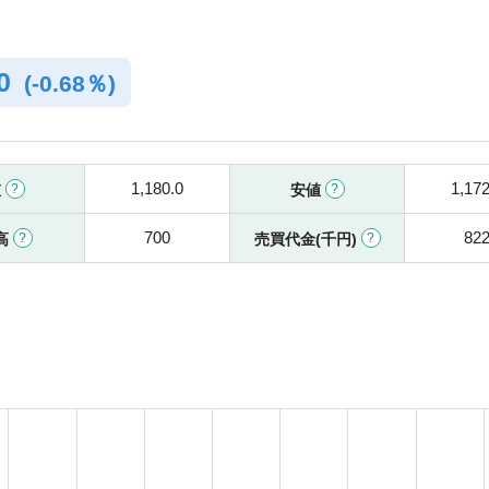
.0
(
-
0.68％)
1,180.0
1,172
値
安値
700
82
高
売買代金(千円)