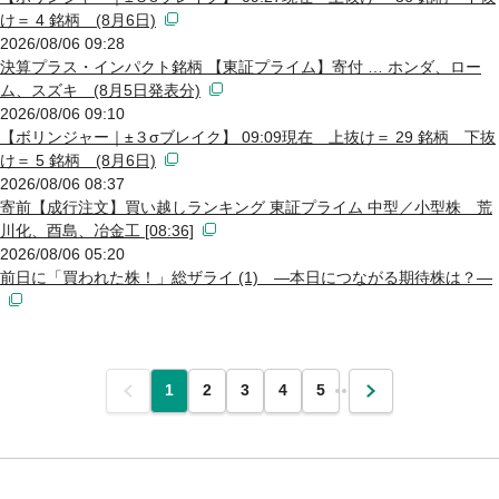
け＝ 4 銘柄 (8月6日)
2026/08/06 09:28
決算プラス・インパクト銘柄 【東証プライム】寄付 … ホンダ、ロー
ム、スズキ (8月5日発表分)
2026/08/06 09:10
【ボリンジャー｜±３σブレイク】 09:09現在 上抜け＝ 29 銘柄 下抜
け＝ 5 銘柄 (8月6日)
2026/08/06 08:37
寄前【成行注文】買い越しランキング 東証プライム 中型／小型株 荒
川化、酉島、冶金工 [08:36]
2026/08/06 05:20
前日に「買われた株！」総ザライ (1) ―本日につながる期待株は？―
前
1
2
3
4
5
…
次