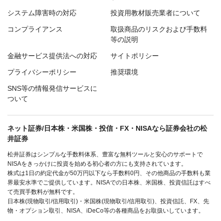
システム障害時の対応
投資用教材販売業者について
コンプライアンス
取扱商品のリスクおよび手数料
等の説明
金融サービス提供法への対応
サイトポリシー
プライバシーポリシー
推奨環境
SNS等の情報発信サービスに
ついて
ネット証券/日本株・米国株・投信・FX・NISAなら証券会社の松
井証券
松井証券はシンプルな手数料体系、豊富な無料ツールと安心のサポートで
NISAをきっかけに投資を始める初心者の方にも支持されています。
株式は1日の約定代金が50万円以下なら手数料0円、その他商品の手数料も業
界最安水準でご提供しています。NISAでの日本株、米国株、投資信託はすべ
て売買手数料が無料です。
日本株(現物取引/信用取引)・米国株(現物取引/信用取引)、投資信託、FX、先
物・オプション取引、NISA、iDeCo等の各種商品をお取扱いしています。