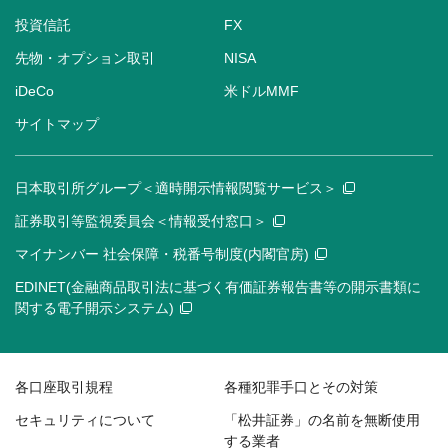
投資信託
FX
先物・オプション取引
NISA
iDeCo
米ドルMMF
サイトマップ
日本取引所グループ＜適時開示情報閲覧サービス＞
証券取引等監視委員会＜情報受付窓口＞
マイナンバー 社会保障・税番号制度(内閣官房)
EDINET(金融商品取引法に基づく有価証券報告書等の開示書類に
関する電子開示システム)
各口座取引規程
各種犯罪手口とその対策
セキュリティについて
「松井証券」の名前を無断使用
する業者