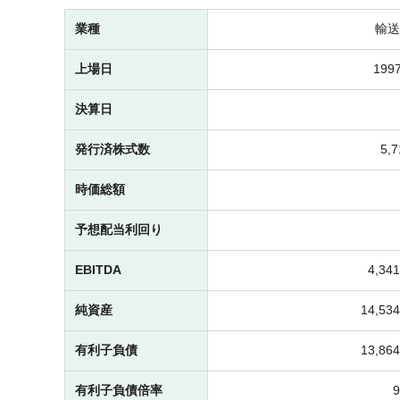
業種
輸送
上場日
1997
決算日
発行済株式数
5,
時価総額
予想配当利回り
EBITDA
4,3
純資産
14,5
有利子負債
13,8
有利子負債倍率