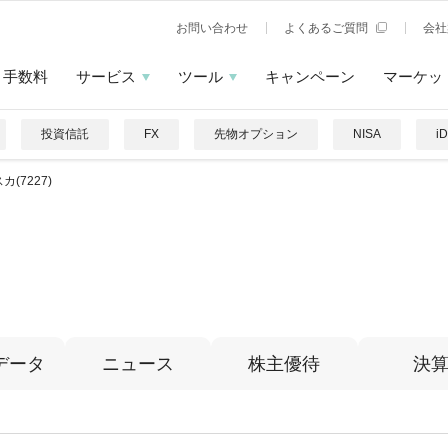
お問い合わせ
よくあるご質問
会社
手数料
サービス
ツール
キャンペーン
マーケッ
投資信託
FX
先物オプション
NISA
i
カ(7227)
データ
ニュース
株主優待
決