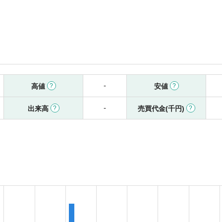
-
高値
安値
-
出来高
売買代金(千円)