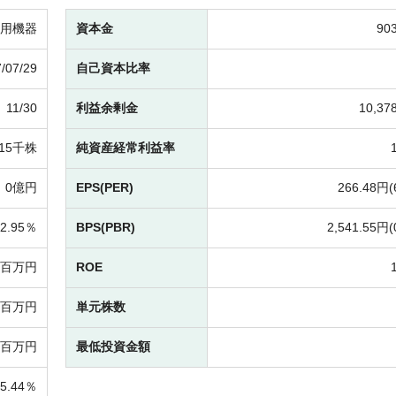
用機器
資本金
90
/07/29
自己資本比率
11/30
利益余剰金
10,3
715千株
純資産経常利益率
0億円
EPS(PER)
266.48円(
2.95％
BPS(PBR)
2,541.55円(
41百万円
ROE
34百万円
単元株数
64百万円
最低投資金額
95.44％