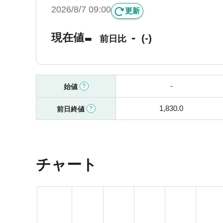
2026/8/7 09:00
更新
-
-
現在値
(-)
前日比
-
始値
1,830.0
前日終値
チャート