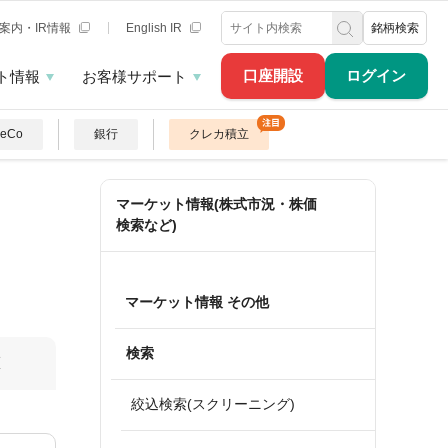
案内・IR情報
English IR
銘柄検索
口座開設
ログイン
ト情報
お客様サポート
DeCo
銀行
クレカ積立
マーケット情報(株式市況・株価
検索など)
マーケット情報 その他
検索
算
絞込検索(スクリーニング)