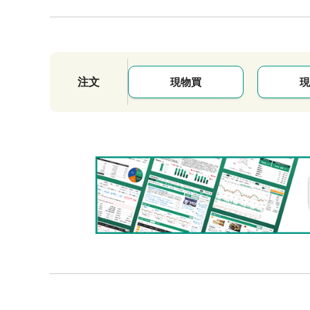
注文
現物買
現