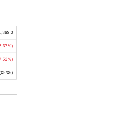
1,369.0
6.67％)
7.52％)
(08/06)