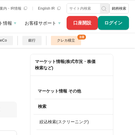
案内・IR情報
English IR
銘柄検索
口座開設
ログイン
ト情報
お客様サポート
DeCo
銀行
クレカ積立
マーケット情報(株式市況・株価
検索など)
マーケット情報 その他
検索
算
絞込検索(スクリーニング)