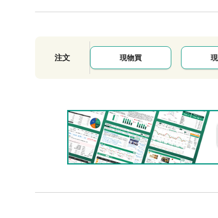
注文
現物買
現