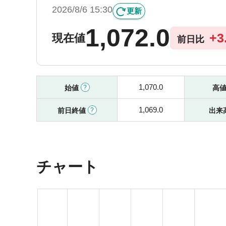
2026/8/6 15:30
更新
1,072.0
+
3
現在値
前日比
1,070.0
始値
高
1,069.0
前日終値
出来
チャート