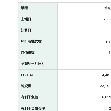
業種
輸送
上場日
2000
決算日
発行済株式数
9,
時価総額
予想配当利回り
EBITDA
4,4
純資産
33,1
有利子負債
6,6
有利子負債倍率