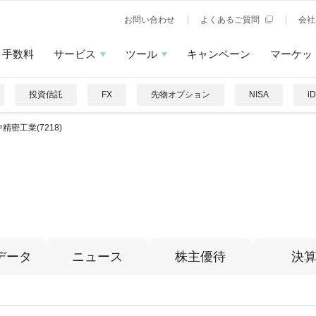
お問い合わせ
よくあるご質問
会社
手数料
サービス
ツール
キャンペーン
マーケッ
投資信託
FX
先物オプション
NISA
i
精密工業(7218)
データ
ニュース
株主優待
決