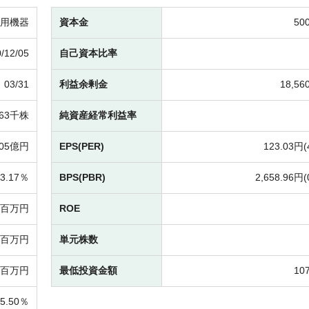
用機器
資本金
50
/12/05
自己資本比率
03/31
利益余剰金
18,5
763千株
純資産経常利益率
105億円
EPS(PER)
123.03円(
3.17％
BPS(PBR)
2,658.96円(
81百万円
ROE
51百万円
単元株数
19百万円
最低投資金額
10
25.50％