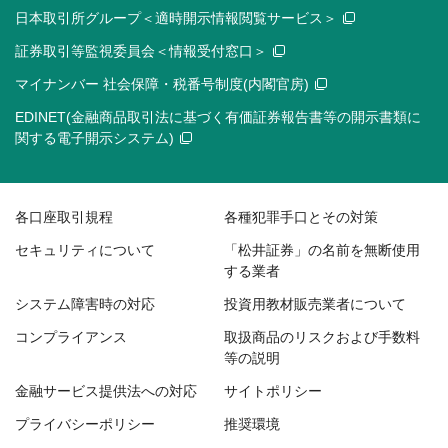
日本取引所グループ＜適時開示情報閲覧サービス＞
証券取引等監視委員会＜情報受付窓口＞
マイナンバー 社会保障・税番号制度(内閣官房)
EDINET(金融商品取引法に基づく有価証券報告書等の開示書類に
関する電子開示システム)
各口座取引規程
各種犯罪手口とその対策
セキュリティについて
「松井証券」の名前を無断使用
する業者
システム障害時の対応
投資用教材販売業者について
コンプライアンス
取扱商品のリスクおよび手数料
等の説明
金融サービス提供法への対応
サイトポリシー
プライバシーポリシー
推奨環境