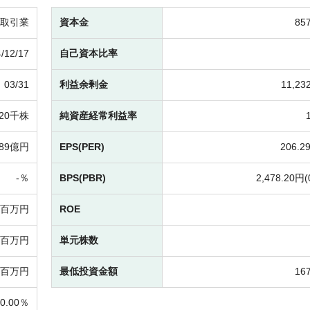
取引業
資本金
85
/12/17
自己資本比率
03/31
利益余剰金
11,2
320千株
純資産経常利益率
89億円
EPS(PER)
206.2
-％
BPS(PBR)
2,478.20円(
-百万円
ROE
84百万円
単元株数
0百万円
最低投資金額
16
0.00％