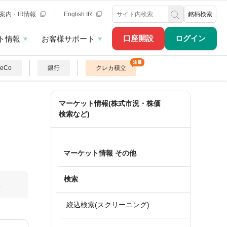
案内・IR情報
English IR
銘柄検索
口座開設
ログイン
ト情報
お客様サポート
DeCo
銀行
クレカ積立
マーケット情報(株式市況・株価
検索など)
マーケット情報 その他
検索
算
絞込検索(スクリーニング)