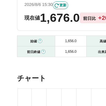
2026/8/6 15:30
更新
1,676.0
+
2
現在値
前日比
1,656.0
始値
高
1,656.0
前日終値
出来
チャート