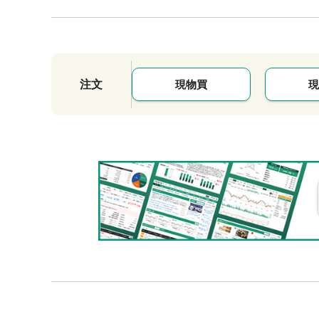
注文
現物買
現