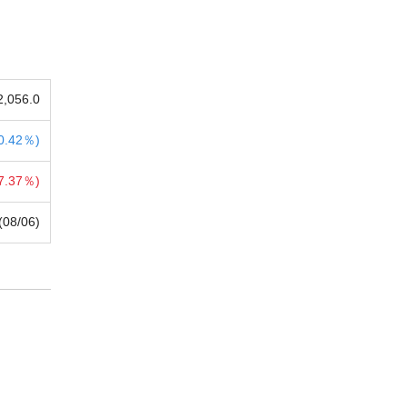
2,056.0
0.42％)
7.37％)
(08/06)