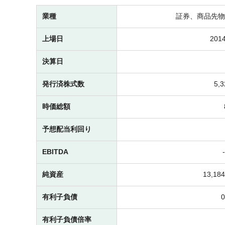
業種
証券、商品先物
上場日
2014
決算日
発行済株式数
5,
時価総額
予想配当利回り
EBITDA
純資産
13,1
有利子負債
有利子負債倍率