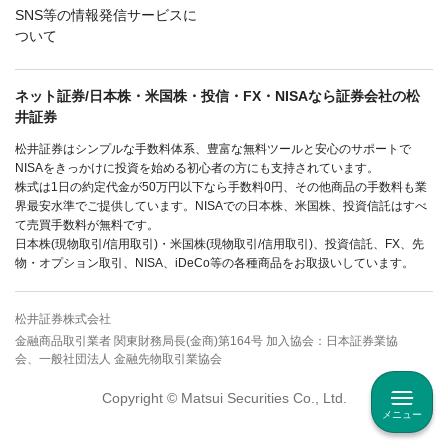
SNS等の情報発信サービスに
ついて
ネット証券/日本株・米国株・投信・FX・NISAなら証券会社の松
井証券
松井証券はシンプルな手数料体系、豊富な無料ツールと安心のサポートで
NISAをきっかけに投資を始める初心者の方にも支持されています。
株式は1日の約定代金が50万円以下なら手数料0円、その他商品の手数料も業
界最安水準でご提供しています。NISAでの日本株、米国株、投資信託はすべ
て売買手数料が無料です。
日本株(現物取引/信用取引)・米国株(現物取引/信用取引)、投資信託、FX、先
物・オプション取引、NISA、iDeCo等の各種商品をお取扱いしています。
松井証券株式会社
金融商品取引業者 関東財務局長(金商)第164号 加入協会：日本証券業協
会、一般社団法人 金融先物取引業協会
Copyright © Matsui Securities Co., Ltd.
メニュー