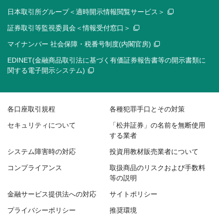
日本取引所グループ＜適時開示情報閲覧サービス＞
証券取引等監視委員会＜情報受付窓口＞
マイナンバー 社会保障・税番号制度(内閣官房)
EDINET(金融商品取引法に基づく有価証券報告書等の開示書類に
関する電子開示システム)
各口座取引規程
各種犯罪手口とその対策
セキュリティについて
「松井証券」の名前を無断使用
する業者
システム障害時の対応
投資用教材販売業者について
コンプライアンス
取扱商品のリスクおよび手数料
等の説明
金融サービス提供法への対応
サイトポリシー
プライバシーポリシー
推奨環境