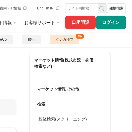
案内・IR情報
English IR
銘柄検索
口座開設
ログイン
ト情報
お客様サポート
DeCo
銀行
クレカ積立
マーケット情報(株式市況・株価
検索など)
マーケット情報 その他
検索
算
絞込検索(スクリーニング)