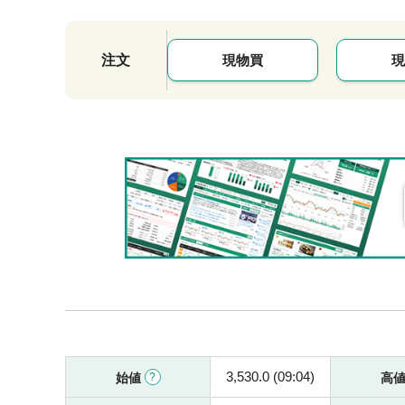
注文
現物買
現
3,530.0 (09:04)
始値
高