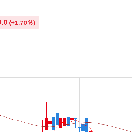
0.0
(
+
1.70％)