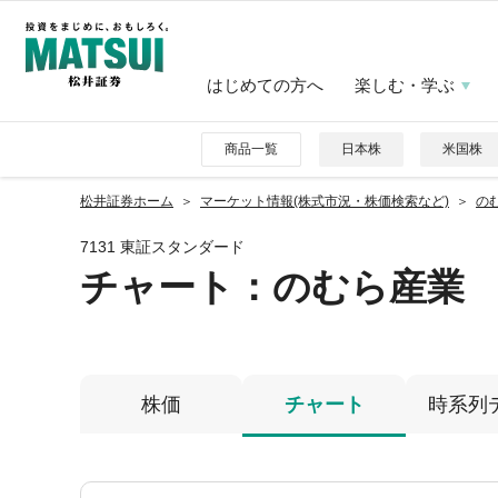
はじめての方へ
楽しむ・学ぶ
商品一覧
日本株
米国株
松井証券ホーム
マーケット情報(株式市況・株価検索など)
のむ
7131 東証スタンダード
チャート：
のむら産業
株価
チャート
時系列