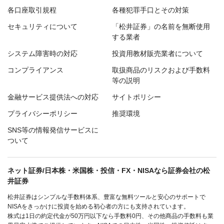
各口座取引規程
各種犯罪手口とその対策
セキュリティについて
「松井証券」の名前を無断使用
する業者
システム障害時の対応
投資用教材販売業者について
コンプライアンス
取扱商品のリスクおよび手数料
等の説明
金融サービス提供法への対応
サイトポリシー
プライバシーポリシー
推奨環境
SNS等の情報発信サービスに
ついて
ネット証券/日本株・米国株・投信・FX・NISAなら証券会社の松
井証券
松井証券はシンプルな手数料体系、豊富な無料ツールと安心のサポートで
NISAをきっかけに投資を始める初心者の方にも支持されています。
株式は1日の約定代金が50万円以下なら手数料0円、その他商品の手数料も業