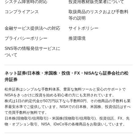
システム障害時の対応
投資用教材販売業者について
コンプライアンス
取扱商品のリスクおよび手数料
等の説明
金融サービス提供法への対応
サイトポリシー
プライバシーポリシー
推奨環境
SNS等の情報発信サービスに
ついて
ネット証券/日本株・米国株・投信・FX・NISAなら証券会社の松
井証券
松井証券はシンプルな手数料体系、豊富な無料ツールと安心のサポートで
NISAをきっかけに投資を始める初心者の方にも支持されています。
株式は1日の約定代金が50万円以下なら手数料0円、その他商品の手数料も業
界最安水準でご提供しています。NISAでの日本株、米国株、投資信託はすべ
て売買手数料が無料です。
日本株(現物取引/信用取引)・米国株(現物取引/信用取引)、投資信託、FX、先
物・オプション取引、NISA、iDeCo等の各種商品をお取扱いしています。