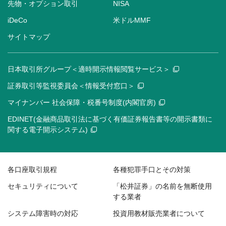
先物・オプション取引
NISA
iDeCo
米ドルMMF
サイトマップ
日本取引所グループ＜適時開示情報閲覧サービス＞
証券取引等監視委員会＜情報受付窓口＞
マイナンバー 社会保障・税番号制度(内閣官房)
EDINET(金融商品取引法に基づく有価証券報告書等の開示書類に
関する電子開示システム)
各口座取引規程
各種犯罪手口とその対策
セキュリティについて
「松井証券」の名前を無断使用
する業者
システム障害時の対応
投資用教材販売業者について