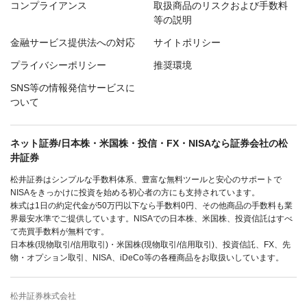
コンプライアンス
取扱商品のリスクおよび手数料
等の説明
金融サービス提供法への対応
サイトポリシー
プライバシーポリシー
推奨環境
SNS等の情報発信サービスに
ついて
ネット証券/日本株・米国株・投信・FX・NISAなら証券会社の松
井証券
松井証券はシンプルな手数料体系、豊富な無料ツールと安心のサポートで
NISAをきっかけに投資を始める初心者の方にも支持されています。
株式は1日の約定代金が50万円以下なら手数料0円、その他商品の手数料も業
界最安水準でご提供しています。NISAでの日本株、米国株、投資信託はすべ
て売買手数料が無料です。
日本株(現物取引/信用取引)・米国株(現物取引/信用取引)、投資信託、FX、先
物・オプション取引、NISA、iDeCo等の各種商品をお取扱いしています。
松井証券株式会社