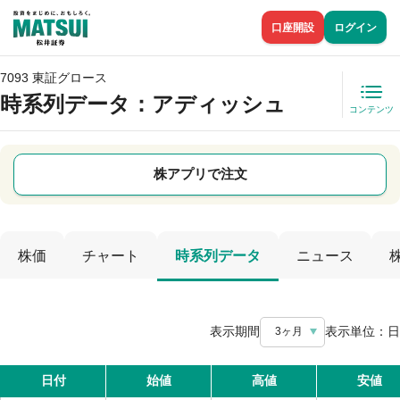
口座開設
ログイン
7093 東証グロース
時系列データ
：アディッシュ
コンテンツ
株アプリで注文
株価
チャート
時系列データ
ニュース
表示期間
表示単位：
日
3ヶ月
日付
始値
高値
安値