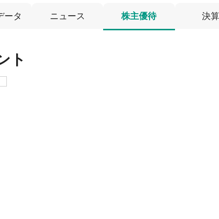
データ
ニュース
株主優待
決
ント