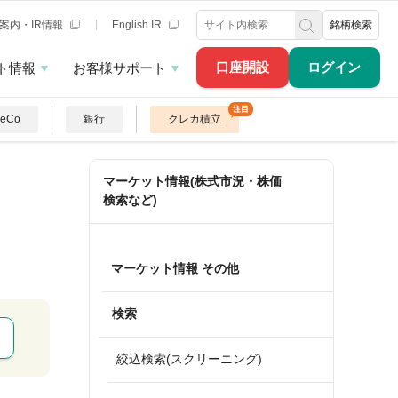
案内・IR情報
English IR
銘柄検索
口座開設
ログイン
ト情報
お客様サポート
DeCo
銀行
クレカ積立
マーケット情報(株式市況・株価
検索など)
マーケット情報 その他
検索
絞込検索(スクリーニング)