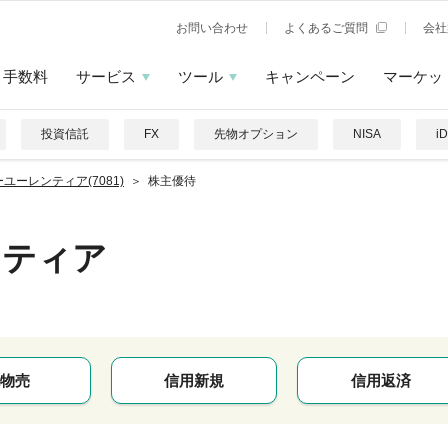
お問い合わせ
よくあるご質問
会社
手数料
サービス
ツール
キャンペーン
マーケッ
投資信託
FX
先物オプション
NISA
i
ユーレンティア(7081)
株主優待
ンティア
物売
信用新規
信用返済