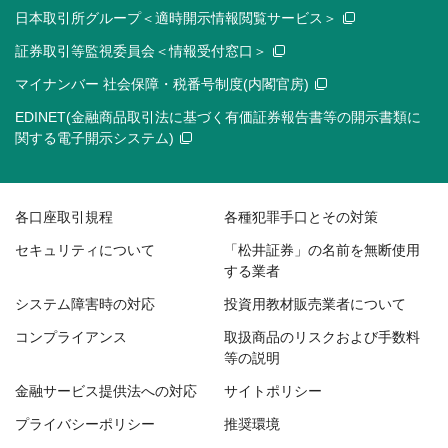
日本取引所グループ＜適時開示情報閲覧サービス＞
証券取引等監視委員会＜情報受付窓口＞
マイナンバー 社会保障・税番号制度(内閣官房)
EDINET(金融商品取引法に基づく有価証券報告書等の開示書類に
関する電子開示システム)
各口座取引規程
各種犯罪手口とその対策
セキュリティについて
「松井証券」の名前を無断使用
する業者
システム障害時の対応
投資用教材販売業者について
コンプライアンス
取扱商品のリスクおよび手数料
等の説明
金融サービス提供法への対応
サイトポリシー
プライバシーポリシー
推奨環境