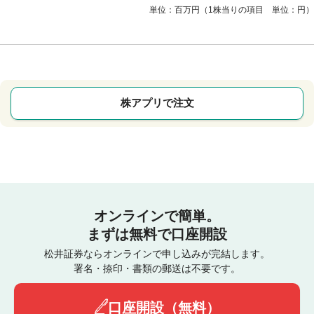
単位：百万円（1株当りの項目 単位：円）
株アプリで注文
オンラインで簡単。
まずは無料で口座開設
松井証券ならオンラインで申し込みが完結します。
署名・捺印・書類の郵送は不要です。
口座開設（無料）