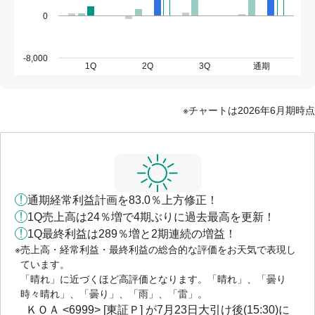
0
-8,000
1Q
2Q
3Q
通期
チャートは2026年6月期時点
通期経常利益計画を83.0％上方修正！
1Q売上高は24％増で4期ぶりに過去最高を更新！
1Q最終利益は289％増と2期連続の増益！
売上高・経常利益・最終利益の総合的な評価をお天気で表現し
ています。
「晴れ」に近づくほど高評価となります。「晴れ」、「曇り
時々晴れ」、「曇り」、「雨」、「雷」。
ＫＯＡ <6999> [東証Ｐ] が7月23日大引け後(15:30)に