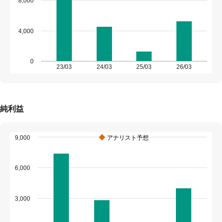
8,000
4,000
0
23/03
24/03
25/03
26/03
純利益
9,000
アナリスト予想
6,000
3,000