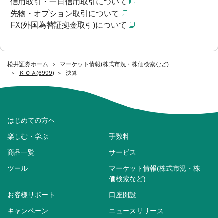
信用取引・一日信用取引について
先物・オプション取引について
FX(外国為替証拠金取引)について
松井証券ホーム
マーケット情報(株式市況・株価検索など)
ＫＯＡ(6999)
決算
はじめての方へ
楽しむ・学ぶ
手数料
商品一覧
サービス
ツール
マーケット情報(株式市況・株
価検索など)
お客様サポート
口座開設
キャンペーン
ニュースリリース