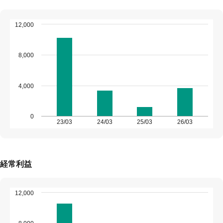
12,000
8,000
4,000
0
23/03
24/03
25/03
26/03
経常利益
12,000