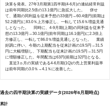
決算を発表。27年3月期第1四半期(4-6月)の連結経常利益
は前年同期比2.5倍の13.1億円に急拡大した。 併せ
て、通期の同利益を従来予想の33億円→60.4億円(前期は
52.2億円)に83.0％上方修正し、一転して15.6％増益見通
しとなった。 同時に、4-9月期(上期)の同利益を従来予
想の13.3億円→30.1億円(前年同期は16.1億円)に2.3倍上
方修正し、一転して86.0％増益見通しとなった。 業績
好調に伴い、今期の上期配当を従来計画の19.5円→31.5
円に大幅増額し、下期配当も従来計画の19.5円→31.5円
に増額修正した。年間配当は63円(前期は32円)となる。
直近3ヵ月の実績である4-6月期(1Q)の売上営業利益率
は前年同期の3.0％→4.1％に改善した。
過去の四半期決算の実績データ(2026年6月期時点)
累計