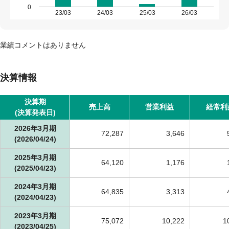
0
23/03
24/03
25/03
26/03
業績コメントはありません
決算情報
決算期
売上高
営業利益
経常利
(決算発表日)
2026年3月期
72,287
3,646
(2026/04/24)
2025年3月期
64,120
1,176
(2025/04/23)
2024年3月期
64,835
3,313
(2024/04/23)
2023年3月期
75,072
10,222
1
(2023/04/25)