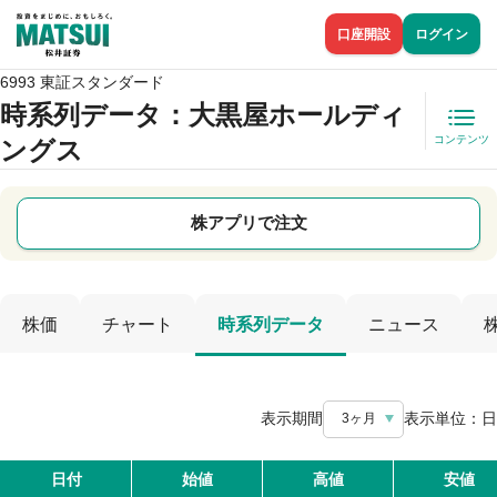
口座開設
ログイン
6993 東証スタンダード
時系列データ
：大黒屋ホールディ
コンテンツ
ングス
株アプリで注文
株価
チャート
時系列データ
ニュース
表示期間
表示単位：
日
3ヶ月
日付
始値
高値
安値