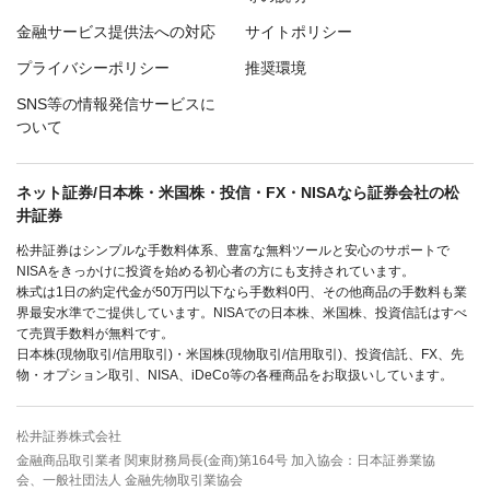
金融サービス提供法への対応
サイトポリシー
プライバシーポリシー
推奨環境
SNS等の情報発信サービスに
ついて
ネット証券/日本株・米国株・投信・FX・NISAなら証券会社の松
井証券
松井証券はシンプルな手数料体系、豊富な無料ツールと安心のサポートで
NISAをきっかけに投資を始める初心者の方にも支持されています。
株式は1日の約定代金が50万円以下なら手数料0円、その他商品の手数料も業
界最安水準でご提供しています。NISAでの日本株、米国株、投資信託はすべ
て売買手数料が無料です。
日本株(現物取引/信用取引)・米国株(現物取引/信用取引)、投資信託、FX、先
物・オプション取引、NISA、iDeCo等の各種商品をお取扱いしています。
松井証券株式会社
金融商品取引業者 関東財務局長(金商)第164号 加入協会：日本証券業協
会、一般社団法人 金融先物取引業協会