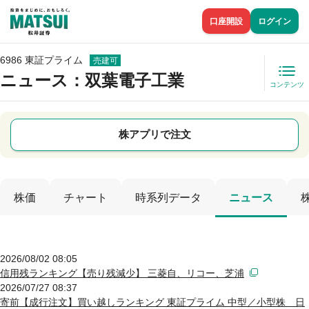
口座開設
ログイン
6986 東証プライム
売建可
ニュース
：双葉電子工業
コンテンツ
株アプリで注文
株価
チャート
時系列データ
ニュース
2026/08/02 08:05
信用残ランキング【売り残減少】 三菱自、リコー、芝浦
2026/07/27 08:37
寄前【成行注文】買い越しランキング 東証プライム 中型／小型株 日