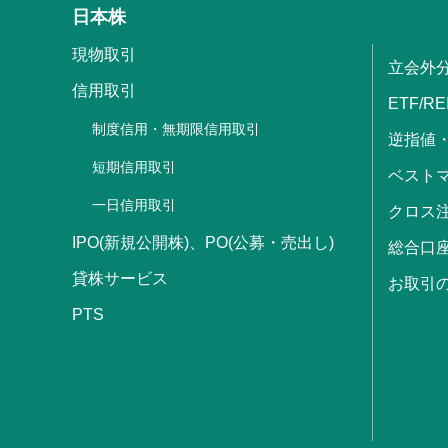
日本株
現物取引
立会外
信用取引
ETF/RE
制度信用・無期限信用取引
逆指値
短期信用取引
ベストマ
一日信用取引
クロス
IPO(新規公開株)、PO(公募・売出し)
総合口
貸株サービス
お取引
PTS