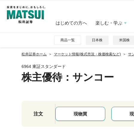
はじめての方へ
楽しむ・学ぶ
商品一覧
日本株
米国株
松井証券ホーム
マーケット情報(株式市況・株価検索など)
サン
6964 東証スタンダード
株主優待
：サンコー
注文
現物買
現