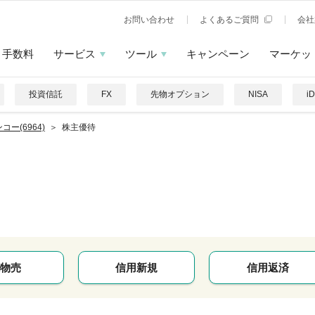
お問い合わせ
よくあるご質問
会社
手数料
サービス
ツール
キャンペーン
マーケッ
投資信託
FX
先物オプション
NISA
i
コー(6964)
株主優待
物売
信用新規
信用返済