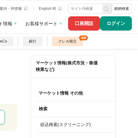
案内・IR情報
English IR
銘柄検索
口座開設
ログイン
ト情報
お客様サポート
DeCo
銀行
クレカ積立
マーケット情報(株式市況・株価
検索など)
マーケット情報 その他
検索
絞込検索(スクリーニング)