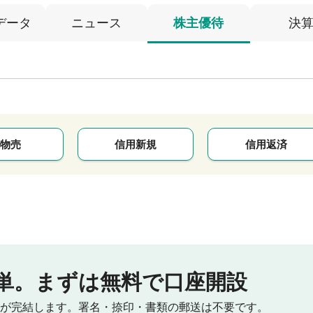
データ
ニュース
株主優待
決
物売
信用新規
信用返済
単。
まずは無料で口座開設
が完結します。
署名・捺印・書類の郵送は不要です。