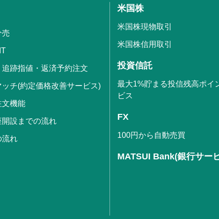
米国株
米国株現物取引
分売
米国株信用取引
IT
投資信託
・追跡指値・返済予約注文
最大1%貯まる投信残高ポイ
ッチ(約定価格改善サービス)
ビス
注文機能
FX
座開設までの流れ
100円から自動売買
の流れ
MATSUI Bank(銀行サー