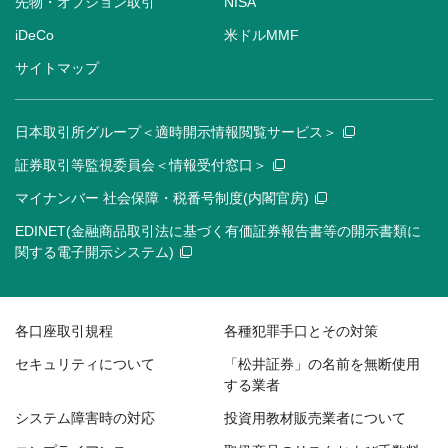
先物・オプション取引
NISA
iDeCo
米ドルMMF
サイトマップ
日本取引所グループ＜適時開示情報閲覧サービス＞
証券取引等監視委員会＜情報受付窓口＞
マイナンバー 社会保障・税番号制度(内閣官房)
EDINET(金融商品取引法に基づく有価証券報告書等の開示書類に
関する電子開示システム)
各口座取引規程
各種犯罪手口とその対策
セキュリティについて
「松井証券」の名前を無断使用
する業者
システム障害時の対応
投資用教材販売業者について