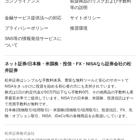
コンプライアンス
取扱商品のリスクおよび手数料
等の説明
金融サービス提供法への対応
サイトポリシー
プライバシーポリシー
推奨環境
SNS等の情報発信サービスに
ついて
ネット証券/日本株・米国株・投信・FX・NISAなら証券会社の松
井証券
松井証券はシンプルな手数料体系、豊富な無料ツールと安心のサポートで
NISAをきっかけに投資を始める初心者の方にも支持されています。
株式は1日の約定代金が50万円以下なら手数料0円、その他商品の手数料も業
界最安水準でご提供しています。NISAでの日本株、米国株、投資信託はすべ
て売買手数料が無料です。
日本株(現物取引/信用取引)・米国株(現物取引/信用取引)、投資信託、FX、先
物・オプション取引、NISA、iDeCo等の各種商品をお取扱いしています。
松井証券株式会社