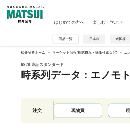
はじめての方へ
楽しむ・学ぶ
商品一覧
日本株
米国株
松井証券ホーム
マーケット情報(株式市況・株価検索など)
エノ
6928 東証スタンダード
時系列データ
：エノモ
注文
現物買
現