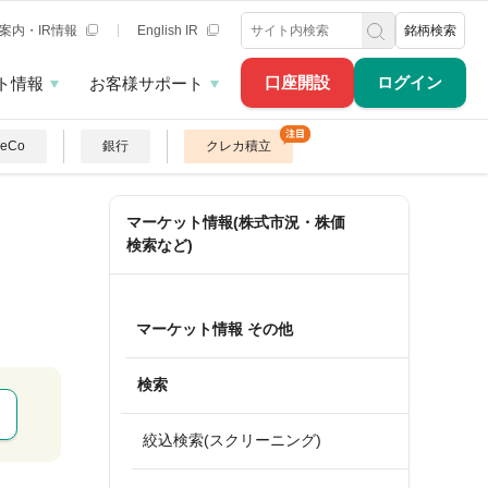
案内・IR情報
English IR
銘柄検索
口座開設
ログイン
ト情報
お客様サポート
DeCo
銀行
クレカ積立
マーケット情報(株式市況・株価
検索など)
マーケット情報 その他
検索
絞込検索(スクリーニング)