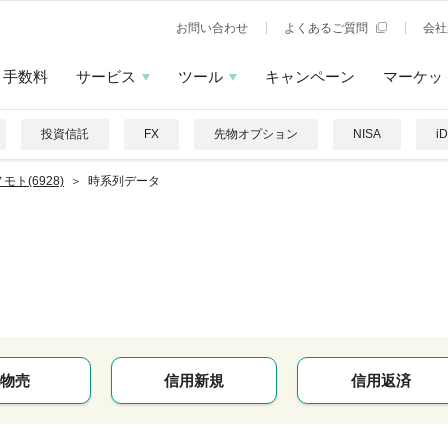
お問い合わせ
よくあるご質問
会社
手数料
サービス
ツール
キャンペーン
マーケッ
投資信託
FX
先物オプション
NISA
i
モト(6928)
時系列データ
ト
物売
信用新規
信用返済