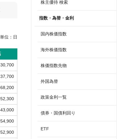
株主優待 検索
算
指数・為替・金利
国内株価指数
単位：
日
海外株価指数
高
30,700
株価指数先物
37,700
外国為替
68,200
政策金利一覧
52,300
43,000
債券・国債利回り
54,900
ETF
52,900