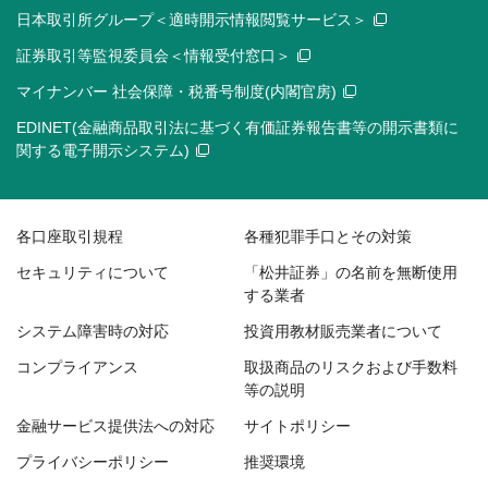
日本取引所グループ＜適時開示情報閲覧サービス＞
証券取引等監視委員会＜情報受付窓口＞
マイナンバー 社会保障・税番号制度(内閣官房)
EDINET(金融商品取引法に基づく有価証券報告書等の開示書類に
関する電子開示システム)
各口座取引規程
各種犯罪手口とその対策
セキュリティについて
「松井証券」の名前を無断使用
する業者
システム障害時の対応
投資用教材販売業者について
コンプライアンス
取扱商品のリスクおよび手数料
等の説明
金融サービス提供法への対応
サイトポリシー
プライバシーポリシー
推奨環境