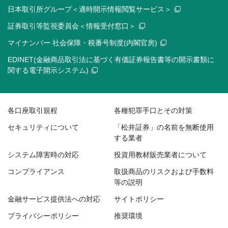
日本取引所グループ＜適時開示情報閲覧サービス＞
証券取引等監視委員会＜情報受付窓口＞
マイナンバー 社会保障・税番号制度(内閣官房)
EDINET(金融商品取引法に基づく有価証券報告書等の開示書類に
関する電子開示システム)
各口座取引規程
各種犯罪手口とその対策
セキュリティについて
「松井証券」の名前を無断使用
する業者
システム障害時の対応
投資用教材販売業者について
コンプライアンス
取扱商品のリスクおよび手数料
等の説明
金融サービス提供法への対応
サイトポリシー
プライバシーポリシー
推奨環境