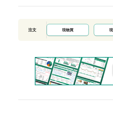
注文
現物買
現