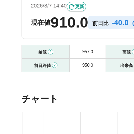
2026/8/7 14:40
更新
910.0
-
40.0
現在値
前日比
957.0
始値
高値
950.0
前日終値
出来高
チャート