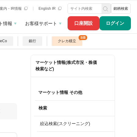
案内・IR情報
English IR
銘柄検索
口座開設
ログイン
ト情報
お客様サポート
DeCo
銀行
クレカ積立
マーケット情報(株式市況・株価
検索など)
マーケット情報 その他
検索
算
絞込検索(スクリーニング)