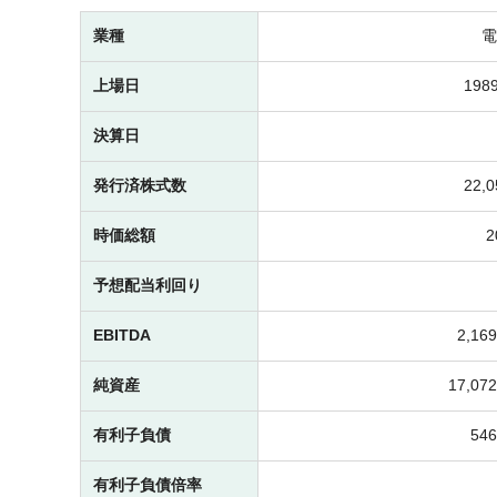
業種
電
上場日
1989
決算日
発行済株式数
22,
時価総額
予想配当利回り
EBITDA
2,1
純資産
17,0
有利子負債
54
有利子負債倍率