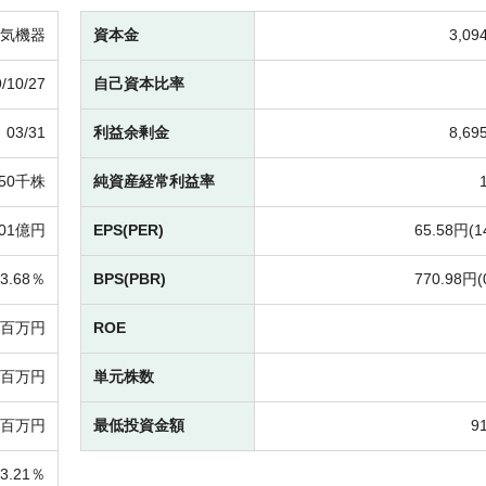
気機器
資本金
3,0
/10/27
自己資本比率
03/31
利益余剰金
8,6
050千株
純資産経常利益率
201億円
EPS(PER)
65.58円(
1
3.68％
BPS(PBR)
770.98円(
69百万円
ROE
72百万円
単元株数
6百万円
最低投資金額
9
3.21％